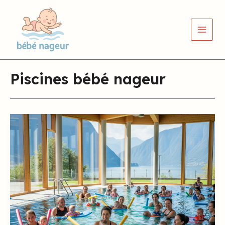
Aller
Main
au
Men
contenu
Piscines bébé nageur